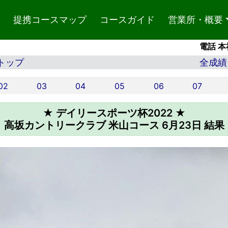
提携コースマップ
コースガイド
営業所・概要
電話 本社
トップ
全成績
02
03
04
05
06
07
★ デイリースポーツ杯2022 ★
高坂カントリークラブ 米山コース 6月23日 結果