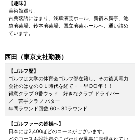
【趣味】
美術館巡り。
古典落語にはまり、浅草演芸ホール、新宿末廣亭、池
袋演芸場、鈴本演芸場、国立演芸ホールへ、通い詰め
ています。
西田（東京支社勤務）
【ゴルフ歴】
ゴルフは大学の体育会ゴルフ部在籍し、その後某電力
会社のはなのＯＬ時代を経て・・早○○年！！
得意クラブ 9番ウッド 好きなクラブ ドライバー
／ 苦手クラブ パター
年間ラウンド回数 60～80ラウンド
【ゴルファーの皆様へ】
日本には2,400ほどのコースがございます。
どのコースも設計者のこだわりが見事に表現されてい