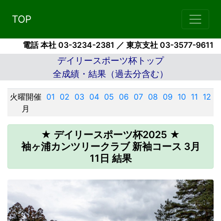
TOP
電話 本社 03-3234-2381 ／ 東京支社 03-3577-9611
デイリースポーツ杯トップ
全成績・結果（過去分含む）
火曜開催
01
02
03
04
05
06
07
08
09
10
11
12
月
★ デイリースポーツ杯2025 ★
袖ヶ浦カンツリークラブ 新袖コース 3月
11日 結果