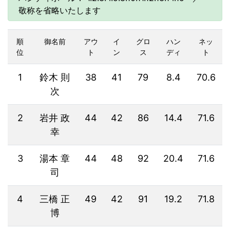
敬称を省略いたします
順
御名前
アウ
イ
グロ
ハン
ネッ
位
ト
ン
ス
ディ
ト
1
鈴木 則
38
41
79
8.4
70.6
次
2
岩井 政
44
42
86
14.4
71.6
幸
3
湯本 章
44
48
92
20.4
71.6
司
4
三橋 正
49
42
91
19.2
71.8
博