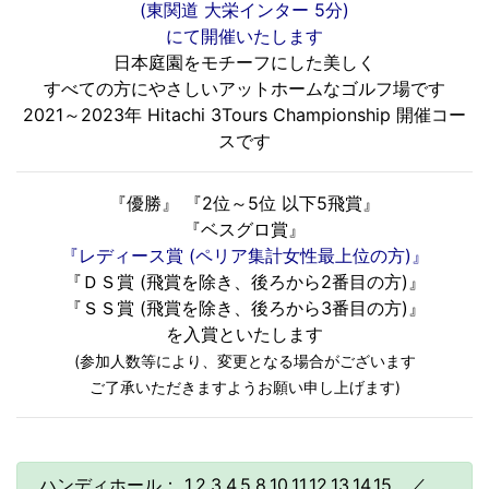
(東関道 大栄インター 5分)
にて開催いたします
日本庭園をモチーフにした美しく
すべての方にやさしいアットホームなゴルフ場です
2021～2023年 Hitachi 3Tours Championship 開催コー
スです
『優勝』 『2位～5位 以下5飛賞』
『ベスグロ賞』
『レディース賞 (ペリア集計女性最上位の方)』
『ＤＳ賞 (飛賞を除き、後ろから2番目の方)』
『ＳＳ賞 (飛賞を除き、後ろから3番目の方)』
を入賞といたします
(参加人数等により、変更となる場合がございます
ご了承いただきますようお願い申し上げます)
ハンディホール： 1.2.3.4.5.8.10.11.12.13.14.15 ／