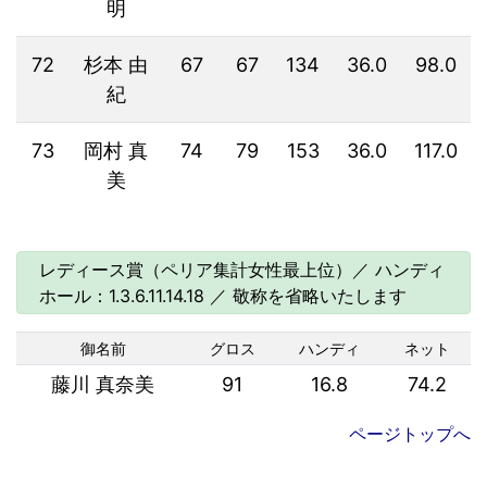
明
72
杉本 由
67
67
134
36.0
98.0
紀
73
岡村 真
74
79
153
36.0
117.0
美
レディース賞（ペリア集計女性最上位）／ ハンディ
ホール：1.3.6.11.14.18 ／ 敬称を省略いたします
御名前
グロス
ハンディ
ネット
藤川 真奈美
91
16.8
74.2
ページトップへ