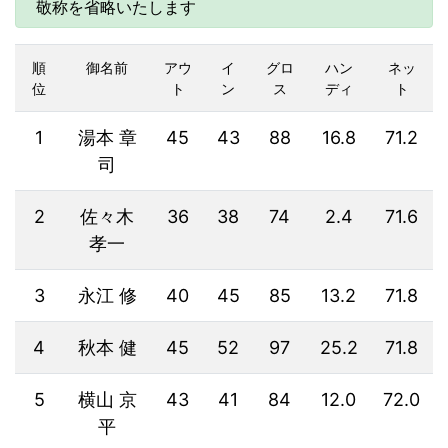
敬称を省略いたします
順
御名前
アウ
イ
グロ
ハン
ネッ
位
ト
ン
ス
ディ
ト
1
湯本 章
45
43
88
16.8
71.2
司
2
佐々木
36
38
74
2.4
71.6
孝一
3
永江 修
40
45
85
13.2
71.8
4
秋本 健
45
52
97
25.2
71.8
5
横山 京
43
41
84
12.0
72.0
平