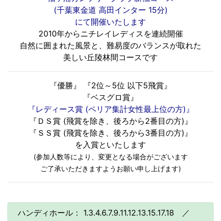
(千葉東金道 高田インター 15分)
にて開催いたします
2010年からニチレイレディスを連続開催
自然に囲まれた風景と、難易度のバランスが取れた
美しい丘陵林間コースです
『優勝』 『2位～5位 以下5飛賞』
『ベスグロ賞』
『レディース賞 (ペリア集計女性最上位の方)』
『ＤＳ賞 (飛賞を除き、後ろから2番目の方)』
『ＳＳ賞 (飛賞を除き、後ろから3番目の方)』
を入賞といたします
(参加人数等により、変更となる場合がございます
ご了承いただきますようお願い申し上げます)
ハンディホール： 1.3.4.6.7.9.11.12.13.15.17.18 ／