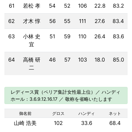
61
若松 孝
54
52
106
22.8
83.2
62
才木 惇
56
55
111
27.6
83.4
63
小林 史
51
59
110
26.4
83.6
宜
64
高橋 研
46
57
103
18.0
85.0
二
レディース賞（ペリア集計女性最上位）／ ハンディ
ホール：3.6.9.12.16.17 ／ 敬称を省略いたします
御名前
グロス
ハンディ
ネット
山崎 浩美
102
33.6
68.4