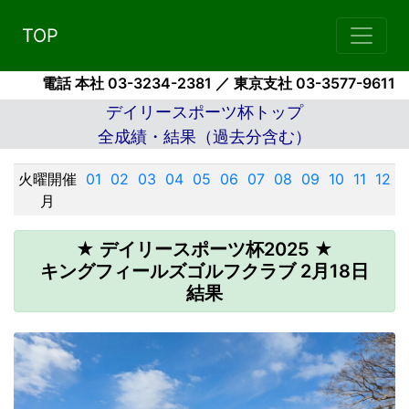
TOP
電話 本社 03-3234-2381 ／ 東京支社 03-3577-9611
デイリースポーツ杯トップ
全成績・結果（過去分含む）
火曜開催
01
02
03
04
05
06
07
08
09
10
11
12
月
★ デイリースポーツ杯2025 ★
キングフィールズゴルフクラブ 2月18日
結果