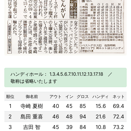
ハンディホール： 1.3.4.5.6.7.10.11.12.13.17.18 ／
敬称は省略いたします
順位
御名前
アウト
イン
グロス
ハンディ
ネット
1
寺崎 夏樹
40
45
85
15.6
69.4
2
島田 重喜
46
48
94
21.6
72.4
3
吉田 智
45
39
84
10.8
73.2