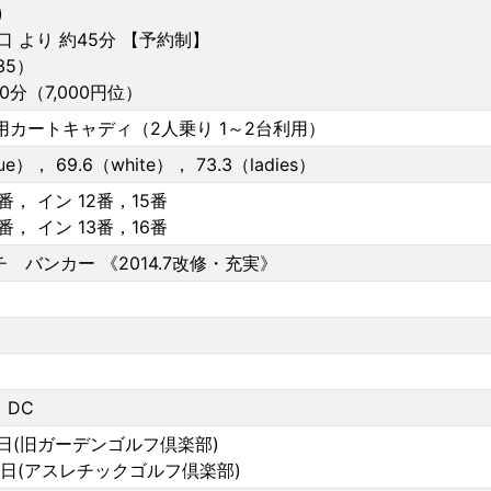
)
口 より 約45分 【予約制】
35）
分（7,000円位）
用カートキャディ（2人乗り 1～2台利用）
ue）， 69.6（white）， 73.3（ladies）
， イン 12番，15番
， イン 13番，16番
チ バンカー 《2014.7改修・充実》
，DC
0日(旧ガーデンゴルフ倶楽部)
月1日(アスレチックゴルフ倶楽部)