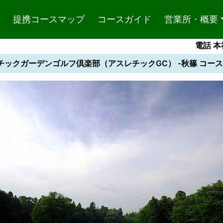
提携コースマップ
コースガイド
営業所・概要
電話 本社
チックガーデンゴルフ倶楽部（アスレチックGC） -秋篠 コース