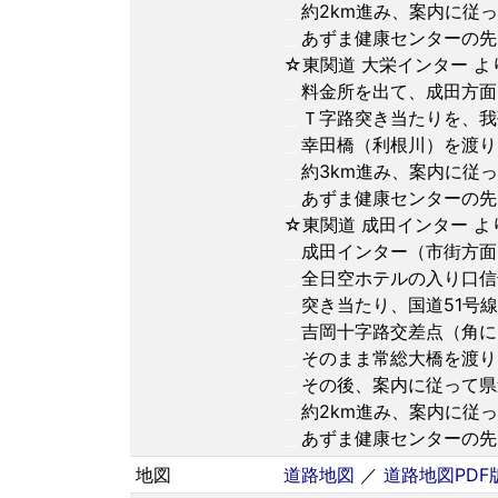
＿
約2km進み、案内に従
＿
あずま健康センターの先
☆東関道 大栄インター より
＿
料金所を出て、成田方面
＿
Ｔ字路突き当たりを、我
＿
幸田橋（利根川）を渡り
＿
約3km進み、案内に従
＿
あずま健康センターの先
☆東関道 成田インター より
＿
成田インター（市街方面
＿
全日空ホテルの入り口信
＿
突き当たり、国道51号
＿
吉岡十字路交差点（角に
＿
そのまま常総大橋を渡り
＿
その後、案内に従って県
＿
約2km進み、案内に従
＿
あずま健康センターの先
地図
道路地図
／
道路地図PDF