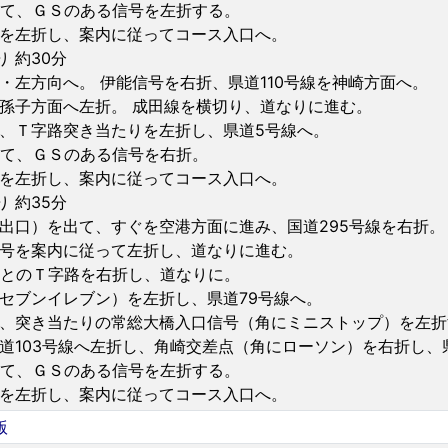
って、ＧＳのある信号を左折する。
を左折し、案内に従ってコース入口へ。
 約30分
・左方向へ。 伊能信号を右折、県道110号線を神崎方面へ。
孫子方面へ左折。 成田線を横切り、道なりに進む。
、Ｔ字路突き当たりを左折し、県道5号線へ。
って、ＧＳのある信号を右折。
を左折し、案内に従ってコース入口へ。
 約35分
出口）を出て、すぐを空港方面に進み、国道295号線を右折。
号を案内に従って左折し、道なりに進む。
線とのＴ字路を右折し、道なりに。
セブンイレブン）を左折し、県道79号線へ。
、突き当たりの常総大橋入口信号（角にミニストップ）を左折
道103号線へ左折し、角崎交差点（角にローソン）を右折し、
って、ＧＳのある信号を左折する。
を左折し、案内に従ってコース入口へ。
版