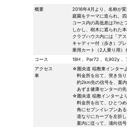
概要
2016年4月より、名称が
庭園をテーマに造られ、四
コース内の高低差は7mと
しかし、樹木に遮られた本
クラブハウス内には「アス
キャディー付（歩き）プレ
乗用カート（2人乗り用）
コース
18H， Par72， 6,9
アクセス
☆圏央道 稲敷東インターよ
車
＿
料金所を出て、突き当り
＿
約2km先の信号を、案
＿
あずま健康センターの先
☆圏央道 稲敷インターより
＿
料金所を出て、ひとつめ
＿
角にセブンイレブンある
＿
道なりにカーブを左折し
＿
案内に従って、浦向信号