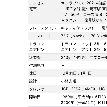
アクセス
☆クラブバス (2021.4確認
電車
＿
JR常磐線 龍ケ崎市駅 東
＿
7：50発（コース着 8：
☆タクシー：佐貫駅から 40
プレースタイル
キャディ付（歩き） ／ 乗
コースレート
72.7（black）， 70.8（bl
ドラコン
ドラコン： アウト 3番，6番
ニアピン
ニアピン： アウト 2番，8番
練習場
240y，14打席 アプロー
宿泊施設
－
休日
12月31日，1月1日
設計
小林光昭
クレジット
JCB，VISA，AMEX，UC
開場日
1989年（平成2年）5月2
2000年（平成12年）10