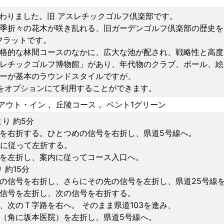
変わりました。旧 アスレチックゴルフ倶楽部です。
季折々の花木が咲き乱れる、旧ガーデンゴルフ倶楽部の歴史を
フラットです。
格的な林間コースのなかに、広大な池が配され、戦略性と高度
レチックゴルフ博物館」があり、年代物のクラブ、ボール、絵
ーが基本のラウンドスタイルですが、
をオプションにて利用することができます。
02y， アウト・イン， 丘陵コース， ベント1グリーン
り 約5分
を右折する。ひとつめの信号を右折し、県道5号線へ。
内に従って左折する。
を左折し、案内に従ってコース入口へ。
 約15分
の信号を右折し、さらにその先の信号を左折し、県道25号線
信号を左折し、次の信号を右折する。
、次のＴ字路を右へ。 そのまま県道103を進み、
（角に坂本医院）を左折し、県道5号線へ。