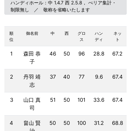
ハンディホール：中 1.4.7 西 2.5.8， ぺリア集計・
制限無し ／ 敬称を省略いたします
順
御名前
中
西
グロ
ハン
ネッ
位
ス
ディ
ト
1
森田 恭
46
50
96
28.8
67.2
子
2
丹羽 靖
37
40
77
9.6
67.4
志
3
山口 真
51
50
101
33.6
67.4
司
4
畠山 賢
50
50
100
31.2
68.8
治