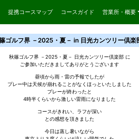
提携コースマップ
コースガイド
営業所・概要
篠ゴルフ界 －2025・夏－ in 日光カンツリー倶楽部 2
秋篠ゴルフ界 －2025・夏－ 日光カンツリー倶楽部 に
ご参加いただきましてありがとうございます
昼頃から雨・雷の予報でしたが
プレー中は天候が崩れることがなくほっといたしました
プレーが終わったと
4時半くらいから激しい雷雨になりました
コースがきれい、ラフが深い
との感想を頂きました
今日は蒸し暑いながら
東京より３度くらいは涼しい陽気でした