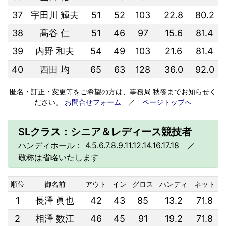
37
宇田川 輝夫
51
52
103
22.8
80.2
38
髙谷 仁
51
46
97
15.6
81.4
39
内野 和夫
54
49
103
21.6
81.4
40
西田 均
65
63
128
36.0
92.0
匿名・訂正・変更等をご希望の方は、事務局 秋篠までお知らせく
ださい。
お問合せフォーム
／
ページトップへ
SLクラス：シニア＆レディース競技者
ハンディホール： 4.5.6.7.8.9.11.12.14.16.17.18 ／
敬称は省略いたします
順位
御名前
アウト
イン
グロス
ハンディ
ネット
1
長澤 眞也
42
43
85
13.2
71.8
2
相澤 数江
46
45
91
19.2
71.8