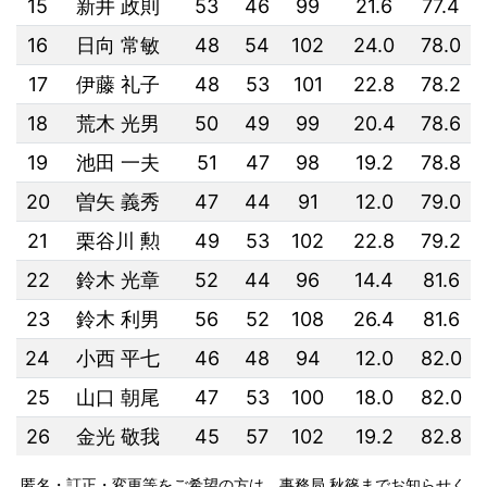
15
新井 政則
53
46
99
21.6
77.4
16
日向 常敏
48
54
102
24.0
78.0
17
伊藤 礼子
48
53
101
22.8
78.2
18
荒木 光男
50
49
99
20.4
78.6
19
池田 一夫
51
47
98
19.2
78.8
20
曽矢 義秀
47
44
91
12.0
79.0
21
栗谷川 勲
49
53
102
22.8
79.2
22
鈴木 光章
52
44
96
14.4
81.6
23
鈴木 利男
56
52
108
26.4
81.6
24
小西 平七
46
48
94
12.0
82.0
25
山口 朝尾
47
53
100
18.0
82.0
26
金光 敬我
45
57
102
19.2
82.8
匿名・訂正・変更等をご希望の方は、事務局 秋篠までお知らせく