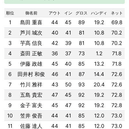
順位
御名前
アウト
イン
グロス
ハンディ
ネット
1
島田 重喜
44
45
89
19.2
69.8
2
芦川 城次
40
41
81
10.8
70.2
3
芋髙 信良
42
39
81
10.8
70.2
4
斎田 正敏
36
37
73
1.2
71.8
5
伊藤 政雄
45
40
85
13.2
71.8
6
田井村 和俊
46
41
87
14.4
72.6
7
竹川 雅祥
43
50
93
20.4
72.6
8
五島 貴宏
47
45
92
19.2
72.8
9
金子 富夫
45
47
92
19.2
72.8
10
笠井 俊吾
44
41
85
12.0
73.0
11
佐藤 達人
44
41
85
12.0
73.0