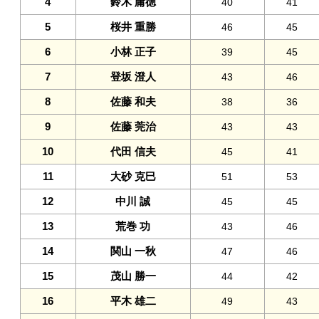
4
鈴木 庸徳
40
41
5
桜井 重勝
46
45
6
小林 正子
39
45
7
登坂 澄人
43
46
8
佐藤 和夫
38
36
9
佐藤 莞治
43
43
10
代田 信夫
45
41
11
大砂 克巳
51
53
12
中川 誠
45
45
13
荒巻 功
43
46
14
関山 一秋
47
46
15
茂山 勝一
44
42
16
平木 雄二
49
43