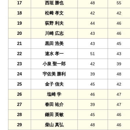
17
西垣 勝也
48
55
18
松﨑 孝文
42
42
19
荻野 利夫
44
46
20
川崎 広志
43
46
21
黒田 浩美
43
45
22
速水 孝一
51
43
23
小泉 聖一郎
42
39
24
宇佐美 勝利
39
48
25
金子 信夫
45
42
26
塩崎 学
46
47
27
春田 祐介
39
47
28
鎌田 英敏
45
46
29
柴山 真弘
48
46