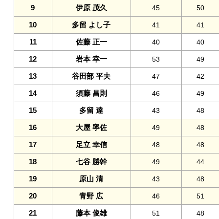
9
伊原 茂久
45
50
10
多留 よし子
41
41
11
佐藤 正一
40
40
12
岩本 幸一
53
49
13
谷田部 平夫
47
42
14
須藤 昌則
46
49
15
多留 達
43
48
16
大屋 寧佐
49
48
17
足立 幸信
48
48
18
七谷 勝幹
49
44
19
原山 清
43
48
20
青野 広
46
51
21
藤本 俊雄
51
48