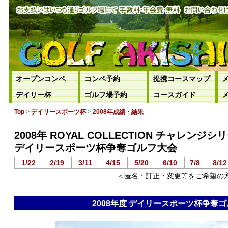
オープンコンペ
コンペ予約
提携コースマップ
デイリー杯
ゴルフ場予約
コースガイド
Top
>
デイリースポーツ杯
>
2008年成績・結果
2008年 ROYAL COLLECTION チャレンジシ
デイリースポーツ杯争奪ゴルフ大会
1/22
2/19
3/11
4/15
5/20
6/10
7/8
8/12
＜匿名・訂正・変更等をご希望の
2008年度 デイリースポーツ杯争奪ゴル