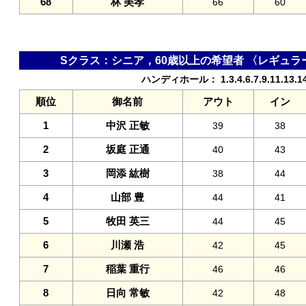
68
林 美孝
66
60
Sクラス：シニア，60歳以上の希望者 〈レギュラ
ハンディホール： 1.3.4.6.7.9.11.13.1
順位
御名前
アウト
イン
1
中沢 正敏
39
38
2
坂庭 正通
40
43
3
岡添 紘樹
38
44
4
山部 豊
44
41
5
牧田 英三
44
45
6
川瀬 浩
42
45
7
稲葉 重行
46
46
8
日向 常敏
42
48