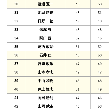
30
渡辺 五一
43
50
31
池田 勝信
48
51
32
日野 一徳
49
43
33
米塚 有
43
48
34
関口 豊
52
45
35
葛西 政治
51
52
36
石井 仁
46
50
37
宮﨑 政敏
47
49
38
山本 孝志
42
47
39
中山 和樹
46
48
40
井上 隆志
51
49
41
向田 勝利
47
46
42
山岡 武市
46
53