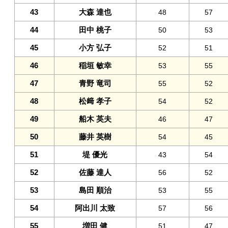
43
大森 達也
48
57
44
田中 桃子
50
53
45
小方 弘子
52
51
46
稲垣 敏幸
53
55
47
青野 竜司
55
52
48
松﨑 孝子
54
52
49
船木 英夫
46
47
50
藤井 英樹
54
45
51
堤 優光
43
54
52
佐藤 達人
56
52
53
島田 順治
53
55
54
阿出川 太致
57
56
55
増田 健
51
47