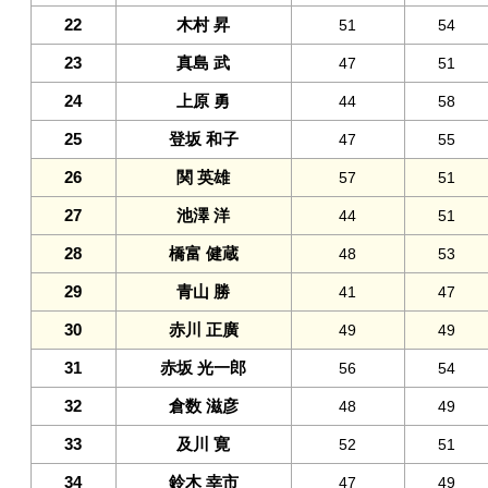
22
木村 昇
51
54
23
真島 武
47
51
24
上原 勇
44
58
25
登坂 和子
47
55
26
関 英雄
57
51
27
池澤 洋
44
51
28
橋富 健蔵
48
53
29
青山 勝
41
47
30
赤川 正廣
49
49
31
赤坂 光一郎
56
54
32
倉数 滋彦
48
49
33
及川 寛
52
51
34
鈴木 幸市
47
49