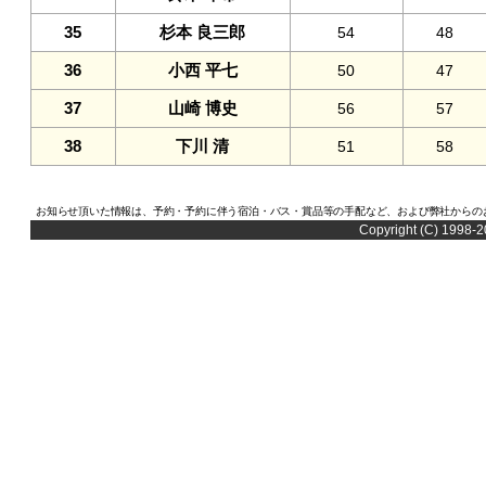
35
杉本 良三郎
54
48
36
小西 平七
50
47
37
山崎 博史
56
57
38
下川 清
51
58
お知らせ頂いた情報は、予約・予約に伴う宿泊・バス・賞品等の手配など、および弊社からの
Copyright (C) 1998