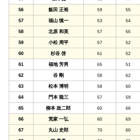
56
飯田 正裕
59
55
57
福山 慎一
53
54
58
北原 和英
57
55
59
小松 周平
57
52
60
杉谷 啓
61
52
61
福地 芳男
65
51
62
谷 剛
58
62
63
松本 博明
58
60
64
門本 龍三
57
59
65
柳本 政二郎
60
66
66
荒家 一弘
60
69
67
丸山 史郎
70
60