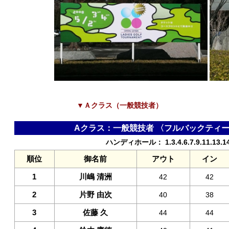
▼Ａクラス（一般競技者）
Aクラス：一般競技者 〈フルバックティー
ハンディホール： 1.3.4.6.7.9.11.13.1
順位
御名前
アウト
イン
1
川嶋 清洲
42
42
2
片野 由次
40
38
3
佐藤 久
44
44