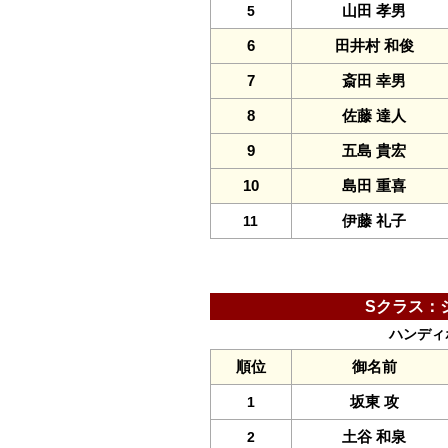
山田 孝男
5
6
田井村 和俊
7
斎田 幸男
8
佐藤 達人
9
五島 貴宏
10
島田 重喜
伊藤 礼子
11
Sクラス：
ハンディホー
順位
御名前
坂東 攻
1
土谷 和泉
2