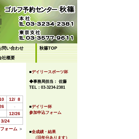
お問い合わせ
秋篠TOP
会社概要
■
デイリースポーツ杯
◆事務局担当： 佐藤
TEL：03-3234-2381
10
12/
0
8
26
-
■
デイリー杯
参加申込フォーム
12/26
/24
フォーム
＞
■
全成績・結果
（旧年分あります）