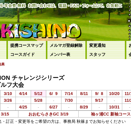
提携コースマップ
メルマガ登録解除
変更通知
コースガイド
メンバー表
スタッフ
結果
ECTION チャレンジシリーズ
ゴルフ大会
3/10
4/14
5/12
6/
0
9
7/14
8/11
9/
0
8
10/20
11/
3/26
-
5/28
-
7/30
-
9/17
-
11/
-
4/25
-
6/27
-
8/29
-
10/31
-
/15
おおむらさきGC 3/19
袖ヶ浦CC 新袖コース 3
名・訂正・変更等をご希望の方は、事務局 秋篠までお知らせください