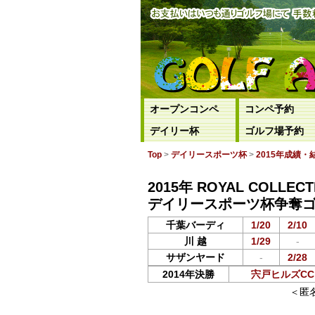
オープンコンペ
コンペ予約
デイリー杯
ゴルフ場予約
Top
>
デイリースポーツ杯
>
2015年成績・
2015年 ROYAL COLL
デイリースポーツ杯争奪
千葉バーディ
1/20
2/10
川 越
1/29
-
サザンヤード
-
2/28
2014年決勝
宍戸ヒルズCC 3
＜匿