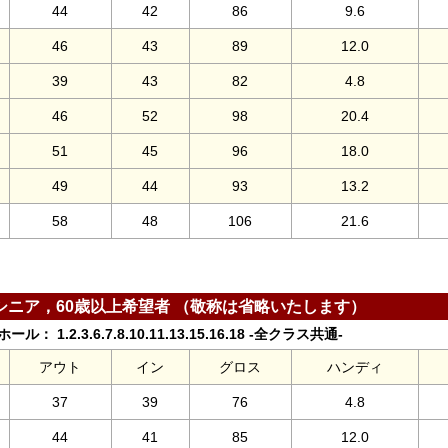
44
42
86
9.6
46
43
89
12.0
39
43
82
4.8
46
52
98
20.4
51
45
96
18.0
49
44
93
13.2
58
48
106
21.6
シニア，60歳以上希望者 （敬称は省略いたします）
ル： 1.2.3.6.7.8.10.11.13.15.16.18 -全クラス共通-
アウト
イン
グロス
ハンディ
37
39
76
4.8
44
41
85
12.0