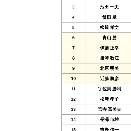
池田 一夫
3
飯田 丞
4
松﨑 孝文
5
6
青山 勝
7
伊藤 正幸
8
相澤 数江
9
北原 明美
10
近藤 勝彦
宇佐美 勝利
11
松﨑 孝子
12
宮寺 冨美夫
13
長澤 市雄
14
吉野 信一
15