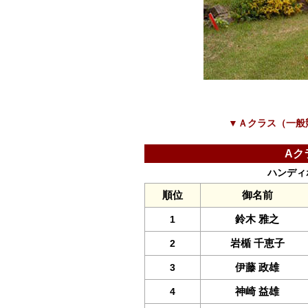
▼Ａクラス（一般
Aク
ハンディホー
順位
御名前
鈴木 雅之
1
岩楯 千恵子
2
伊藤 政雄
3
神崎 益雄
4