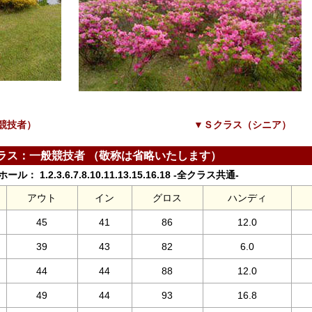
競技者）
▼Ｓクラス（シニア）
ラス：一般競技者 （敬称は省略いたします）
ル： 1.2.3.6.7.8.10.11.13.15.16.18 -全クラス共通-
アウト
イン
グロス
ハンディ
45
41
86
12.0
39
43
82
6.0
44
44
88
12.0
49
44
93
16.8