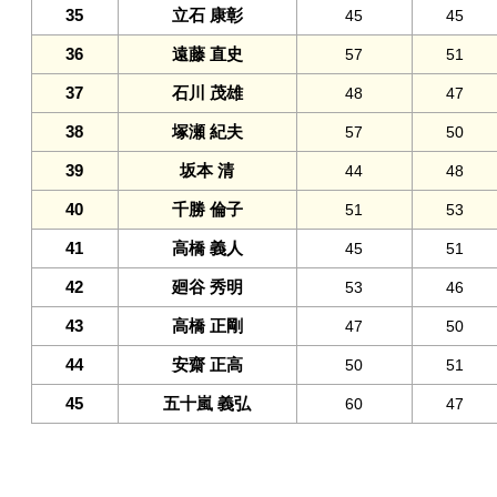
35
立石 康彰
45
45
36
遠藤 直史
57
51
37
石川 茂雄
48
47
38
塚瀬 紀夫
57
50
39
坂本 清
44
48
40
千勝 倫子
51
53
41
高橋 義人
45
51
42
廻谷 秀明
53
46
43
高橋 正剛
47
50
44
安齋 正高
50
51
45
五十嵐 義弘
60
47