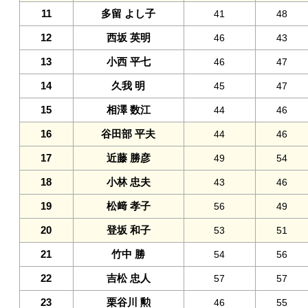
11
多留 よし子
41
48
12
西坂 英明
46
43
13
小西 平七
46
47
14
久我 明
45
47
15
相澤 数江
44
46
16
谷田部 平夫
44
46
17
近藤 勝彦
49
54
18
小林 忠夫
43
46
19
松﨑 孝子
56
49
20
登坂 和子
53
51
21
竹中 勝
54
56
22
吉松 忠人
57
57
23
栗谷川 勲
46
55