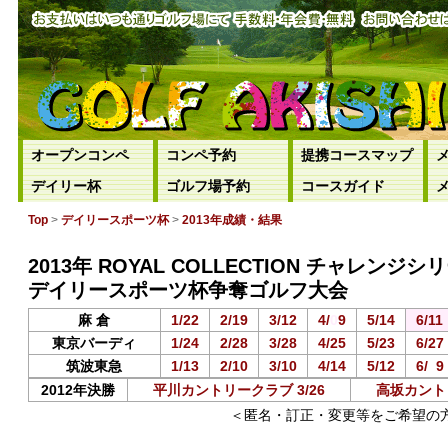
オープンコンペ
コンペ予約
提携コースマップ
デイリー杯
ゴルフ場予約
コースガイド
Top
>
デイリースポーツ杯
>
2013年成績・結果
2013年 ROYAL COLLECTION チャレンジシ
デイリースポーツ杯争奪ゴルフ大会
麻 倉
1/22
2/19
3/12
4/
0
9
5/14
6/11
東京バーディ
1/24
2/28
3/28
4/25
5/23
6/27
筑波東急
1/13
2/10
3/10
4/14
5/12
6/
0
9
2012年決勝
平川カントリークラブ 3/26
高坂カントリ
＜匿名・訂正・変更等をご希望の