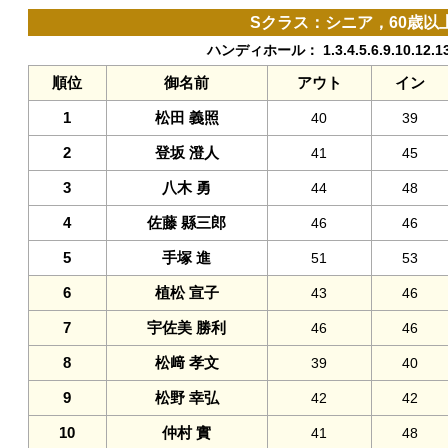
Sクラス：シニア，60歳以上
ハンディホール： 1.3.4.5.6.9.10.12.1
順位
御名前
アウト
イン
1
松田 義照
40
39
2
登坂 澄人
41
45
3
八木 勇
44
48
4
佐藤 縣三郎
46
46
5
手塚 進
51
53
6
植松 宣子
43
46
7
宇佐美 勝利
46
46
8
松﨑 孝文
39
40
9
松野 幸弘
42
42
10
仲村 實
41
48