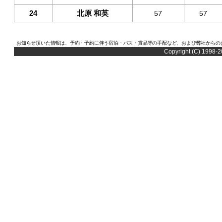
24
北原 和英
57
57
お知らせ頂いた情報は、予約・予約に伴う宿泊・バス・賞品等の手配など、および弊社からの
Copyright (C) 1998