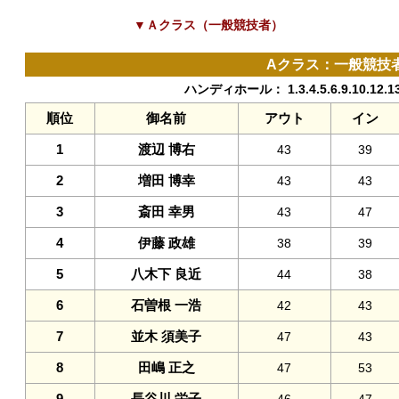
▼Ａクラス（一般競技者）
Aクラス：一般競技者
ハンディホール： 1.3.4.5.6.9.10.12.1
順位
御名前
アウト
イン
1
渡辺 博右
43
39
2
増田 博幸
43
43
3
斎田 幸男
43
47
4
伊藤 政雄
38
39
5
八木下 良近
44
38
6
石曽根 一浩
42
43
7
並木 須美子
47
43
8
田嶋 正之
47
53
9
長谷川 栄子