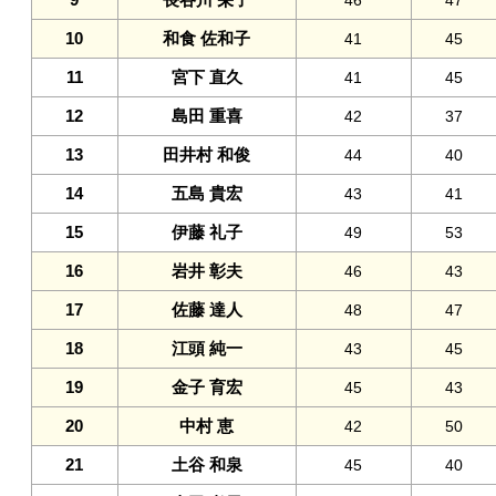
46
47
10
和食 佐和子
41
45
11
宮下 直久
41
45
12
島田 重喜
42
37
13
田井村 和俊
44
40
14
五島 貴宏
43
41
15
伊藤 礼子
49
53
16
岩井 彰夫
46
43
17
佐藤 達人
48
47
18
江頭 純一
43
45
19
金子 育宏
45
43
20
中村 恵
42
50
21
土谷 和泉
45
40