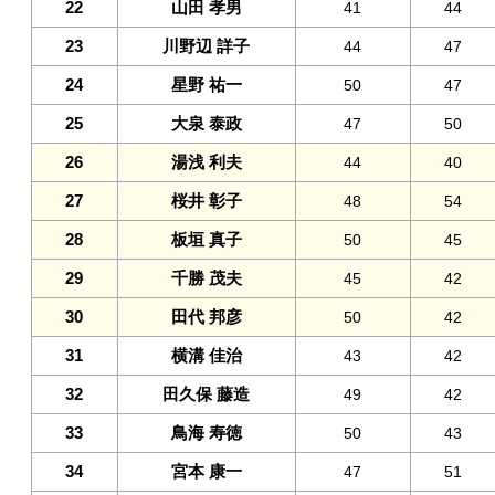
22
山田 孝男
41
44
23
川野辺 詳子
44
47
24
星野 祐一
50
47
25
大泉 泰政
47
50
26
湯浅 利夫
44
40
27
桜井 彰子
48
54
28
板垣 真子
50
45
29
千勝 茂夫
45
42
30
田代 邦彦
50
42
31
横溝 佳治
43
42
32
田久保 藤造
49
42
33
鳥海 寿徳
50
43
34
宮本 康一
47
51