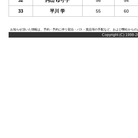
32
内山 ゆり子
56
54
33
平川 学
55
60
お知らせ頂いた情報は、予約・予約に伴う宿泊・バス・賞品等の手配など、および弊社からの
Copyright (C) 1998