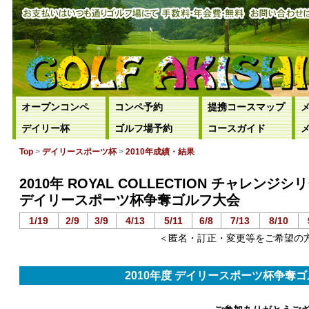
オープンコンペ
コンペ予約
提携コースマップ
デイリー杯
ゴルフ場予約
コースガイド
Top
>
デイリースポーツ杯
>
2010年成績・結果
2010年 ROYAL COLLECTION チャレンジシ
デイリースポーツ杯争奪ゴルフ大会
1/19
2/9
3/9
4/13
5/11
6/8
7/13
8/10
＜匿名・訂正・変更等をご希望の
2010年度 デイリースポーツ杯争奪ゴル