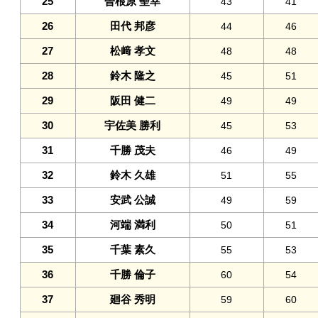
25
曽根原 聖幸
43
41
26
田代 邦彦
44
46
27
松﨑 孝文
48
48
28
鈴木 隆之
45
51
29
阪田 健二
49
49
30
宇佐美 勝利
45
53
31
千勝 茂夫
46
49
32
鈴木 久雄
51
55
33
安武 公誠
49
59
34
河端 満利
50
51
35
千葉 素久
55
53
36
千勝 倫子
60
54
37
廻谷 秀明
59
60