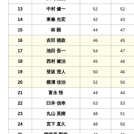
13
中村 健一
52
52
14
東條 光宏
42
43
15
林 顕
44
47
16
吉田 徳政
46
45
17
池田 吾一
54
47
18
西村 健治
45
46
19
登坂 澄人
50
46
20
横溝 佳治
52
50
21
富永 悟
44
44
22
臼井 信幸
53
53
23
丸山 英樹
48
51
24
宮下 直久
48
50