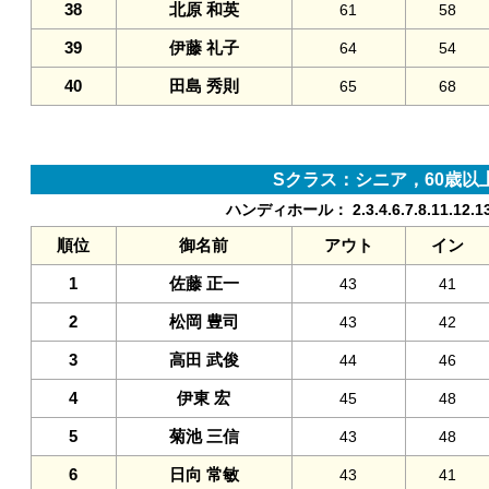
38
北原 和英
61
58
39
伊藤 礼子
64
54
40
田島 秀則
65
68
Sクラス：シニア，60歳以上
ハンディホール： 2.3.4.6.7.8.11.12.1
順位
御名前
アウト
イン
1
佐藤 正一
43
41
2
松岡 豊司
43
42
3
高田 武俊
44
46
4
伊東 宏
45
48
5
菊池 三信
43
48
6
日向 常敏
43
41