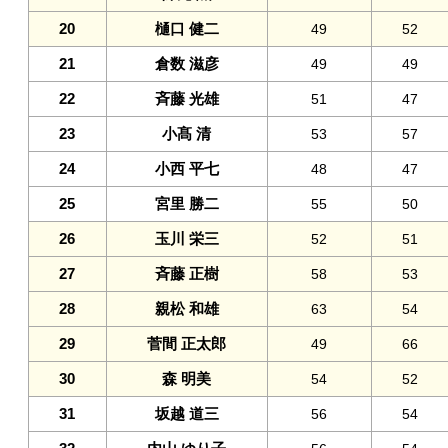
20
樋口 健二
49
52
21
倉数 滋彦
49
49
22
斉藤 光雄
51
47
23
小髙 清
53
57
24
小西 平七
48
47
25
宮里 勝二
55
50
26
玉川 栄三
52
51
27
斉藤 正樹
58
53
28
親松 和雄
63
54
29
菅間 正太郎
49
66
30
森 明美
54
52
31
坂越 道三
56
54