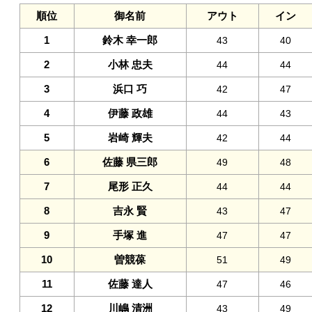
順位
御名前
アウト
イン
1
鈴木 幸一郎
43
40
2
小林 忠夫
44
44
3
浜口 巧
42
47
4
伊藤 政雄
44
43
5
岩崎 輝夫
42
44
6
佐藤 県三郎
49
48
7
尾形 正久
44
44
8
吉永 賢
43
47
9
手塚 進
47
47
10
曽競葆
51
49
11
佐藤 達人
47
46
12
川嶋 清洲
43
49