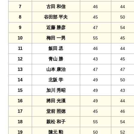
7
古田 和信
46
44
8
谷田部 平夫
45
50
9
近藤 勝彦
47
54
10
梅田 一男
55
45
11
飯田 丞
46
44
12
青山 勝
43
45
13
山本 康治
47
47
14
北阪 学
49
50
15
加川 秀昭
49
43
16
將田 光漢
49
44
17
堂前 照徳
45
46
18
親松 和子
55
54
19
陳元 勲
50
52