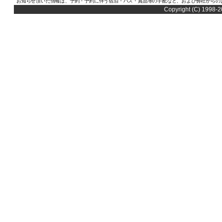
お知らせ頂いた情報は、予約・予約に伴う宿泊・バス・賞品等の手配など、および弊社からの
Copyright (C) 1998